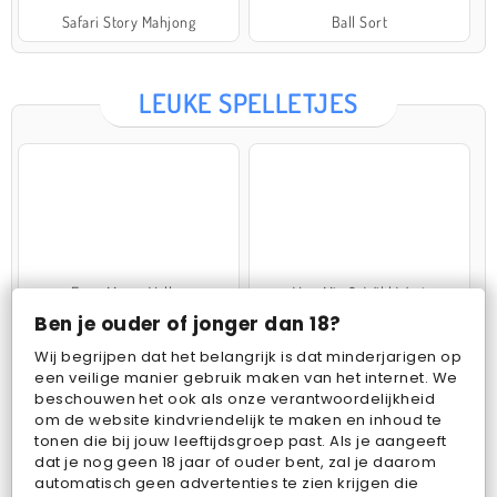
Safari Story Mahjong
Ball Sort
LEUKE SPELLETJES
Farm Merge Valley
VegaMix 2: Wild West
Ben je ouder of jonger dan 18?
Wij begrijpen dat het belangrijk is dat minderjarigen op
een veilige manier gebruik maken van het internet. We
beschouwen het ook als onze verantwoordelijkheid
om de website kindvriendelijk te maken en inhoud te
tonen die bij jouw leeftijdsgroep past. Als je aangeeft
dat je nog geen 18 jaar of ouder bent, zal je daarom
Pop Fruit
Bubbits
automatisch geen advertenties te zien krijgen die