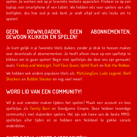
spelen. Ze werken ook op je favoriete mobiele apparaten. Probeer ze op een
laptop, een smartphone of een tablet. We hebben iets voor spelers van alle
leeftijden, dus hoe oud je ook bent, je vindt altijd wel iets leuks om te
spelen!
GEEN DOWNLOADEN, GEEN ABONNEMENTEN,
GEWOON KLIKKEN EN SPELEN!
Je kunt gelijk in je favoriete titels duiken, zonder je druk te hoeven maken
over downloads of abonnementen. Je hoeft alleen maar op een spelletje te
klikken om te gaan spelen! Begin met spelletjes die door ons zijn gemaakt,
zoals:
Fireboy and Watergirl
,
Troll Face Quest
,
Uphill Rush
en
Bob the Robber
.
We hebben ook andere populaire titels als:
MahJongCon
,
Ludo Legend
,
Shell
Shockers
en
Bubble Shooter
en nog veel meer!
WORD LID VAN EEN COMMUNITY!
Wil je wat vrienden maken tijdens het spelen? Maak een account en kies
spelletjes als
Family Barn
en Goodgame Empire. Deze hebben levendige
community's met duizenden spelers. Het zijn ook twee van de beste MMO-
spelletjes aller tijden en ze hebben een heleboel te gekke sociale
onderdelen.