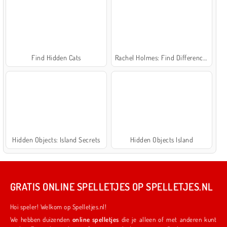
Find Hidden Cats
Rachel Holmes: Find Differences
Hidden Objects: Island Secrets
Hidden Objects Island
GRATIS ONLINE SPELLETJES OP SPELLETJES.NL
Hoi speler! Welkom op Spelletjes.nl!
We hebben duizenden
online spelletjes
die je alleen of met anderen kunt