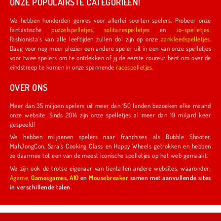
ONZE POPULAIRSTE CATEGORIEËN!
We hebben honderden genres voor allerlei soorten spelers. Probeer onze
fantastische
puzzelspelletjes
,
solitairespelletjes
en
.io-spelletjes
.
Fashionista's van alle leeftijden zullen dol zijn op onze
aankleedspelletjes
.
Daag voor nog meer plezier een andere speler uit in een van onze spelletjes
voor twee spelers om te ontdekken of jij de eerste coureur bent om over de
eindstreep te komen in onze spannende
racespelletjes
.
OVER ONS
Meer dan 35 miljoen spelers uit meer dan 150 landen bezoeken elke maand
onze website. Sinds 2014 zijn onze spelletjes al meer dan 19 miljard keer
gespeeld!
We hebben miljoenen spelers naar franchises als Bubble Shooter,
MahJongCon, Sara's Cooking Class en Happy Wheels getrokken en hebben
ze daarmee tot een van de meest iconische spelletjes op het web gemaakt.
We zijn ook de trotse eigenaar van tientallen andere websites, waaronder:
Agame
,
Gamesgames
,
A10
en
Mousebreaker
samen met aanvullende sites
in verschillende talen.