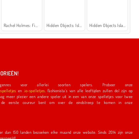
Rachel Holmes: Find Differences
Hidden Objects: Island Secrets
Hidden Objects Island
ORIEËN!
nres voor allerlei soorten spelers. Probeer onze
espelletjes
en
.io-spelletjes
. Fashionista's van alle leeftijden zullen dol zijn op
e speler uit in een van onze spelletjes voor twee
r bent om over de eindstreep te komen in onze
en bezoeken elke maand onze website. Sinds 2014 zijn onze
r gespeeld!