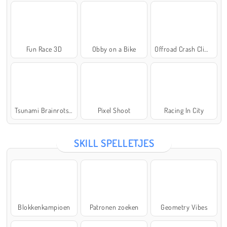
Fun Race 3D
Obby on a Bike
Offroad Crash Climber 4X4
Tsunami Brainrots Online
Pixel Shoot
Racing In City
SKILL SPELLETJES
Blokkenkampioen
Patronen zoeken
Geometry Vibes