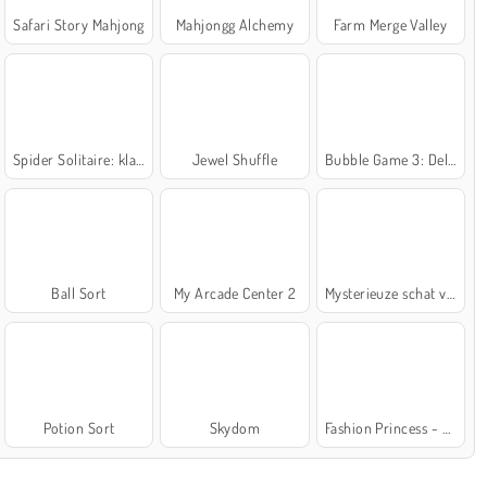
Safari Story Mahjong
Mahjongg Alchemy
Farm Merge Valley
Spider Solitaire: klassiek
Jewel Shuffle
Bubble Game 3: Deluxe
Ball Sort
My Arcade Center 2
Mysterieuze schat van de zee
Potion Sort
Skydom
Fashion Princess - Dress Up for Girls