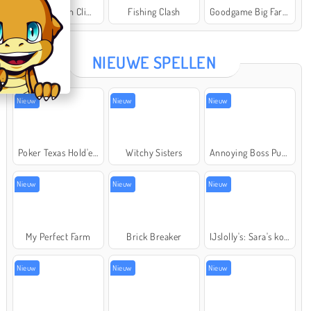
Offroad Crash Climber 4X4
Fishing Clash
Goodgame Big Farm
Star Stable
NIEUWE SPELLEN
Nieuw
Nieuw
Nieuw
Poker Texas Hold'em
Witchy Sisters
Annoying Boss Punch Game
Nieuw
Nieuw
Nieuw
My Perfect Farm
Brick Breaker
IJslolly's: Sara's kookcursus
Nieuw
Nieuw
Nieuw