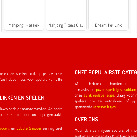
Mahjong: Klassiek
Mahjong Titans Classic
Dream Pet Link
ONZE POPULAIRSTE CATEG
We hebben honderden ge
fantastische
puzzelspelletjes
,
solitair
onze
aankleedspelletjes
. Daag voor nog meer plezier een ander
IKKEN EN SPELEN!
spelers om te ontdekken of jij de eerste coureu
spannende
racespelletjes
.
OVER ONS
l Shockers
en
Bubble Shooter
en nog veel
Meer dan 35 miljoen spelers uit meer dan 150 land
spelletjes al meer dan 19 miljard kee