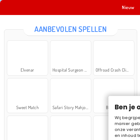
Nieuw
AANBEVOLEN SPELLEN
Elvenar
Hospital Surgeon Doctor Game
Offroad Crash Climber 4X4
Ben je 
Sweet Match
Safari Story Mahjong
Ball Sort
Wij begrijp
manier geb
onze verant
en inhoud t