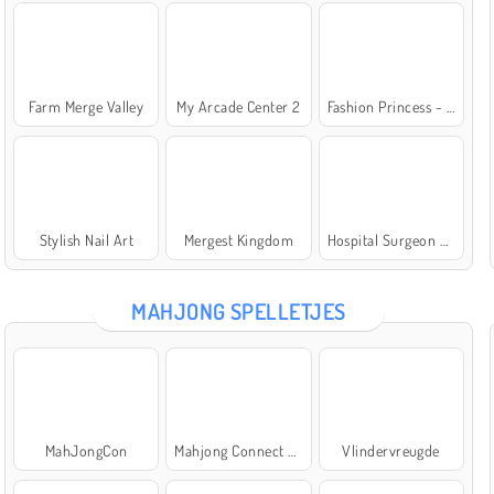
Farm Merge Valley
My Arcade Center 2
Fashion Princess - Dress Up for Girls
Stylish Nail Art
Mergest Kingdom
Hospital Surgeon Doctor Game
MAHJONG SPELLETJES
MahJongCon
Mahjong Connect Classic
Vlindervreugde