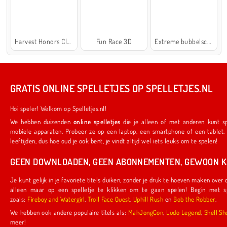
Harvest Honors Classic
Fun Race 3D
Extreme bubbelschieter 2
GRATIS ONLINE SPELLETJES OP SPELLETJES.NL
Hoi speler! Welkom op Spelletjes.nl!
We hebben duizenden
online spelletjes
die je alleen of met anderen kunt spelen. Ze werken ook op je favoriete
mobiele apparaten. Probeer ze op een laptop, een smartphone of een tablet. We hebben iets voor spelers van alle
leeftijden, dus hoe oud je ook bent, je vindt altijd wel iets leuks om te spelen!
GEEN DOWNLOADEN, GEEN ABONNEMENTEN, GEWOON KL
Je kunt gelijk in je favoriete titels duiken, zonder je druk te hoeven maken over downloads of abonnementen. Je hoeft
alleen maar op een spelletje te klikken om te gaan spelen! Begin met spelletjes die door ons zijn gemaakt,
zoals:
Fireboy and Watergirl
,
Troll Face Quest
,
Uphill Rush
en
Bob the Robber
.
We hebben ook andere populaire titels als:
MahJongCon
,
Ludo Legend
,
Shel
meer!