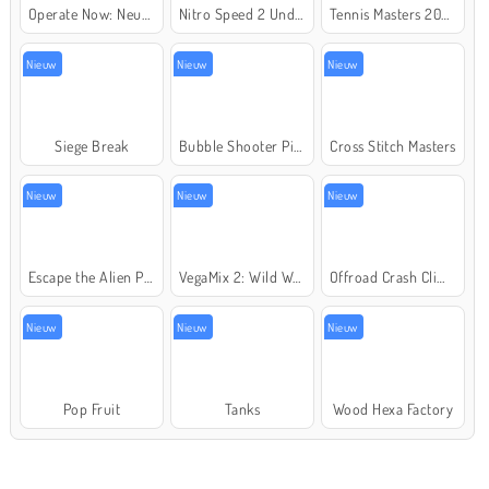
Operate Now: Neusoperatie
Nitro Speed 2 Underground
Tennis Masters 2026
Nieuw
Nieuw
Nieuw
Siege Break
Bubble Shooter Pirate Treasures
Cross Stitch Masters
Nieuw
Nieuw
Nieuw
Escape the Alien Prison
VegaMix 2: Wild West
Offroad Crash Climber 4X4
Nieuw
Nieuw
Nieuw
Pop Fruit
Tanks
Wood Hexa Factory