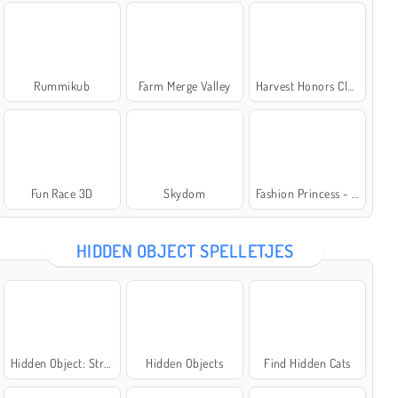
Rummikub
Farm Merge Valley
Harvest Honors Classic
Fun Race 3D
Skydom
Fashion Princess - Dress Up for Girls
HIDDEN OBJECT SPELLETJES
Hidden Object: Street of Secrets
Hidden Objects
Find Hidden Cats