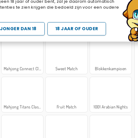
geen 18 jaar of ouder bent, zal je daarom automatisch
Cake Merge 2
Cross Stitch Masters
Marble Sort
enties te zien krijgen die bedoeld zijn voor een oudere
 SPELLETJES
JONGER DAN 18
18 JAAR OF OUDER
Mahjong Connect Classic
Sweet Match
Blokkenkampioen
Mahjong Titans Classic
Fruit Match
1001 Arabian Nights