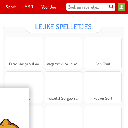
Sport
MMO
Voor Jou
LEUKE SPELLETJES
Farm Merge Valley
VegaMix 2: Wild West
Pop Fruit
Cross Stitch Masters
Ma
NU SPELEN
Bubbits
Hospital Surgeon Doctor Game
Potion Sort