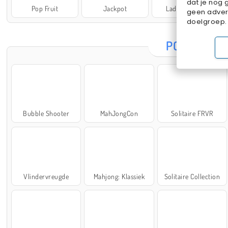
dat je nog 
Pop Fruit
Jackpot
Lady Popular
geen advert
doelgroep.
POPULAIRE
Bubble Shooter
MahJongCon
Solitaire FRVR
Vlindervreugde
Mahjong: Klassiek
Solitaire Collection