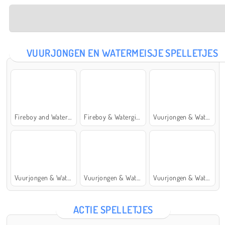
VUURJONGEN EN WATERMEISJE SPELLETJES
Fireboy and Watergirl: The Forest Temple
Fireboy & Watergirl 7: and Friends
Vuurjongen & Watermeisje 5: Elementen
Vuurjongen & Watermeisje 4: Kristaltempel
Vuurjongen & Watermeisje 2: Lichttempel
Vuurjongen & Watermeisje 6: Sprookje
ACTIE SPELLETJES