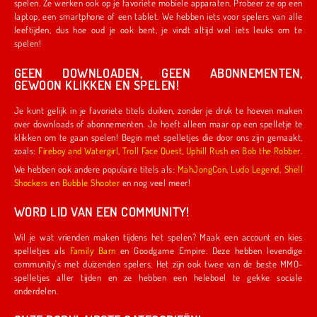
spelen. Ze werken ook op je favoriete mobiele apparaten. Probeer ze op een
laptop, een smartphone of een tablet. We hebben iets voor spelers van alle
leeftijden, dus hoe oud je ook bent, je vindt altijd wel iets leuks om te
spelen!
GEEN DOWNLOADEN, GEEN ABONNEMENTEN,
GEWOON KLIKKEN EN SPELEN!
Je kunt gelijk in je favoriete titels duiken, zonder je druk te hoeven maken
over downloads of abonnementen. Je hoeft alleen maar op een spelletje te
klikken om te gaan spelen! Begin met spelletjes die door ons zijn gemaakt,
zoals:
Fireboy and Watergirl
,
Troll Face Quest
,
Uphill Rush
en
Bob the Robber
.
We hebben ook andere populaire titels als:
MahJongCon
,
Ludo Legend
,
Shell
Shockers
en
Bubble Shooter
en nog veel meer!
WORD LID VAN EEN COMMUNITY!
Wil je wat vrienden maken tijdens het spelen? Maak een account en kies
spelletjes als
Family Barn
en Goodgame Empire. Deze hebben levendige
community's met duizenden spelers. Het zijn ook twee van de beste MMO-
spelletjes aller tijden en ze hebben een heleboel te gekke sociale
onderdelen.