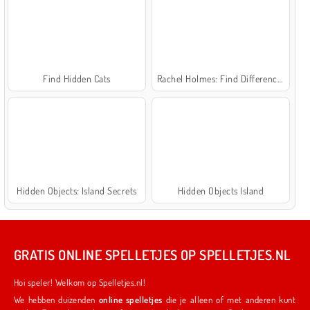
Find Hidden Cats
Rachel Holmes: Find Differences
Hidden Objects: Island Secrets
Hidden Objects Island
GRATIS ONLINE SPELLETJES OP SPELLETJES.NL
Hoi speler! Welkom op Spelletjes.nl!
We hebben duizenden
online spelletjes
die je alleen of met anderen kunt