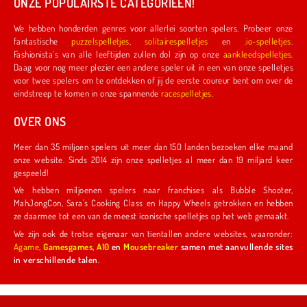
ONZE POPULAIRSTE CATEGORIEËN!
We hebben honderden genres voor allerlei soorten spelers. Probeer onze
fantastische
puzzelspelletjes
,
solitairespelletjes
en
.io-spelletjes
.
Fashionista's van alle leeftijden zullen dol zijn op onze
aankleedspelletjes
.
Daag voor nog meer plezier een andere speler uit in een van onze spelletjes
voor twee spelers om te ontdekken of jij de eerste coureur bent om over de
eindstreep te komen in onze spannende
racespelletjes
.
OVER ONS
Meer dan 35 miljoen spelers uit meer dan 150 landen bezoeken elke maand
onze website. Sinds 2014 zijn onze spelletjes al meer dan 19 miljard keer
gespeeld!
We hebben miljoenen spelers naar franchises als Bubble Shooter,
MahJongCon, Sara's Cooking Class en Happy Wheels getrokken en hebben
ze daarmee tot een van de meest iconische spelletjes op het web gemaakt.
We zijn ook de trotse eigenaar van tientallen andere websites, waaronder:
Agame
,
Gamesgames
,
A10
en
Mousebreaker
samen met aanvullende sites
in verschillende talen.