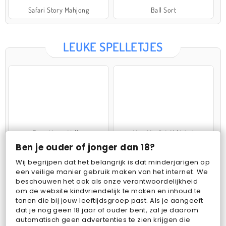
Safari Story Mahjong
Ball Sort
LEUKE SPELLETJES
Farm Merge Valley
VegaMix 2: Wild West
Ben je ouder of jonger dan 18?
Wij begrijpen dat het belangrijk is dat minderjarigen op
een veilige manier gebruik maken van het internet. We
beschouwen het ook als onze verantwoordelijkheid
om de website kindvriendelijk te maken en inhoud te
tonen die bij jouw leeftijdsgroep past. Als je aangeeft
dat je nog geen 18 jaar of ouder bent, zal je daarom
Pop Fruit
Bubbits
automatisch geen advertenties te zien krijgen die