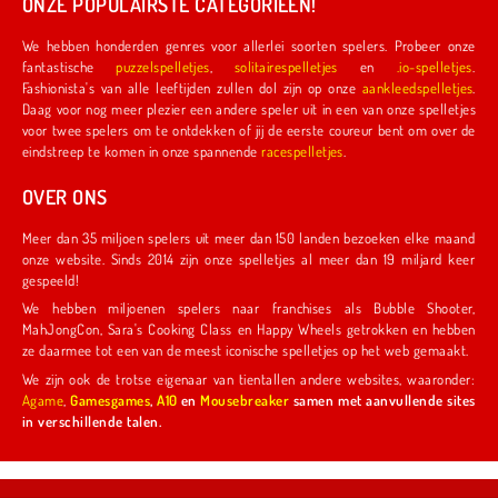
ONZE POPULAIRSTE CATEGORIEËN!
We hebben honderden genres voor allerlei soorten spelers. Probeer onze
fantastische
puzzelspelletjes
,
solitairespelletjes
en
.io-spelletjes
.
Fashionista's van alle leeftijden zullen dol zijn op onze
aankleedspelletjes
.
Daag voor nog meer plezier een andere speler uit in een van onze spelletjes
voor twee spelers om te ontdekken of jij de eerste coureur bent om over de
eindstreep te komen in onze spannende
racespelletjes
.
OVER ONS
Meer dan 35 miljoen spelers uit meer dan 150 landen bezoeken elke maand
onze website. Sinds 2014 zijn onze spelletjes al meer dan 19 miljard keer
gespeeld!
We hebben miljoenen spelers naar franchises als Bubble Shooter,
MahJongCon, Sara's Cooking Class en Happy Wheels getrokken en hebben
ze daarmee tot een van de meest iconische spelletjes op het web gemaakt.
We zijn ook de trotse eigenaar van tientallen andere websites, waaronder:
Agame
,
Gamesgames
,
A10
en
Mousebreaker
samen met aanvullende sites
in verschillende talen.