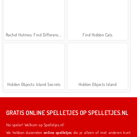
Rachel Holmes: Find Differences
Find Hidden Cats
Hidden Objects: Island Secrets
Hidden Objects Island
GRATIS ONLINE SPELLETJES OP SPELLETJES.NL
Hoi speler! Welkom op Spelletjes.nl!
We hebben duizenden
online spelletjes
die je alleen of met anderen kunt