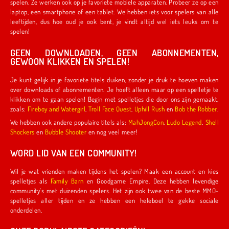
spelen. Ze werken ook op je favoriete mobiele apparaten. Probeer ze op een
laptop, een smartphone of een tablet. We hebben iets voor spelers van alle
leeftijden, dus hoe oud je ook bent, je vindt altijd wel iets leuks om te
spelen!
GEEN DOWNLOADEN, GEEN ABONNEMENTEN,
GEWOON KLIKKEN EN SPELEN!
Je kunt gelijk in je favoriete titels duiken, zonder je druk te hoeven maken
over downloads of abonnementen. Je hoeft alleen maar op een spelletje te
klikken om te gaan spelen! Begin met spelletjes die door ons zijn gemaakt,
zoals:
Fireboy and Watergirl
,
Troll Face Quest
,
Uphill Rush
en
Bob the Robber
.
We hebben ook andere populaire titels als:
MahJongCon
,
Ludo Legend
,
Shell
Shockers
en
Bubble Shooter
en nog veel meer!
WORD LID VAN EEN COMMUNITY!
Wil je wat vrienden maken tijdens het spelen? Maak een account en kies
spelletjes als
Family Barn
en Goodgame Empire. Deze hebben levendige
community's met duizenden spelers. Het zijn ook twee van de beste MMO-
spelletjes aller tijden en ze hebben een heleboel te gekke sociale
onderdelen.