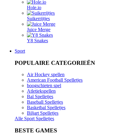
Hole.io
Suikerrijtjes
Juice Merge
Y8 Snakes
Sport
POPULAIRE CATEGORIEËN
Air Hockey spellen
American Football Spelletjes
boogschieten spel
Atletiekspellen
Bal Spelletjes
Baseball Spelletjes
Basketbal Spelletjes
Biljart Spelletjes
Alle Sport Spelletjes
BESTE GAMES