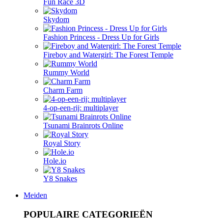
Fun Race 3D
Skydom
Fashion Princess - Dress Up for Girls
Fireboy and Watergirl: The Forest Temple
Rummy World
Charm Farm
4-op-een-rij: multiplayer
Tsunami Brainrots Online
Royal Story
Hole.io
Y8 Snakes
Meiden
POPULAIRE CATEGORIEËN