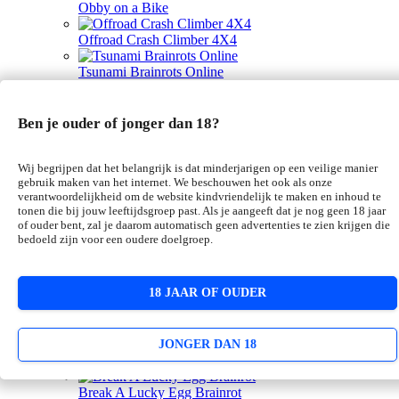
Obby on a Bike
Offroad Crash Climber 4X4
Tsunami Brainrots Online
Racing In City
Ben je ouder of jonger dan 18?
Pixel Shoot
Master of Numbers
Wij begrijpen dat het belangrijk is dat minderjarigen op een veilige manier
gebruik maken van het internet. We beschouwen het ook als onze
verantwoordelijkheid om de website kindvriendelijk te maken en inhoud te
Human Evolution Run
tonen die bij jouw leeftijdsgroep past. Als je aangeeft dat je nog geen 18 jaar
of ouder bent, zal je daarom automatisch geen advertenties te zien krijgen die
Mob Control
bedoeld zijn voor een oudere doelgroep.
Bubble Shooter Pro 2
18 JAAR OF OUDER
Obby Rainbow Tower
Escape the Alien Prison
JONGER DAN 18
Commando Force 2
Break A Lucky Egg Brainrot